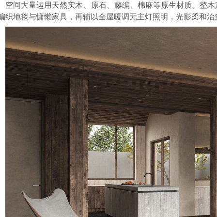
空间大量运用天然实木、原石、藤编、棉麻等原生材质。整木
编织地毯与慵懒家具，再辅以全屋暖调无主灯照明，光影柔和治