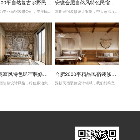
芜湖500平自然复古乡野民宿装修设计项目
安徽合肥自然风特色民宿装修设计项目
我们作为专业民宿装修公司，专注民宿装修设计、乡村旧房改造、民宿全案整装，从风格定位、材料甄选、精工施工到软装一站式落地，帮您打造差异化、长久保值的网红特色民宿。
本期民宿装修设计案例，带大家深度赏析这套氛围感拉满的侘寂自然风民宿。作为专业民宿装修公司，我们始终认为，一间能持续引流、收获满满好评的民宿。
合肥侘寂风特色民宿装修设计项目
合肥2000平精品民宿装修设计项目
整体民宿装修设计风格，给住客治愈身心的绝佳入住体验。专业民宿装修设计，从风格定位、材料甄选到落地施工一站式把控，帮你打造高颜值、高口碑、高复购的特色网红民宿。
深耕民宿装修设计领域，我们始终坚信，真正能长久吸引住客、满是烟火与松弛感的民宿，藏在天然材质与精细工艺里。这套原生态自然风民宿客房，以回归自然的设计理念。