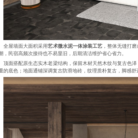
全屋墙面大面积采用
艺术微水泥一体涂装工艺
，整体无缝打磨
潮，民宿高频次接待也不易显旧，后期清洁维护省心省力。
顶面搭配原生态实木老梁结构，保留木材天然木纹与复古色泽
重的底色；地面通铺深调复古防滑地砖，纹理质朴复古，脚感舒