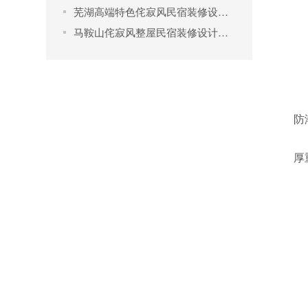
芜湖高端特色侘寂风民宿装修设计项目
马鞍山侘寂风整屋民宿装修设计项目
防
厚