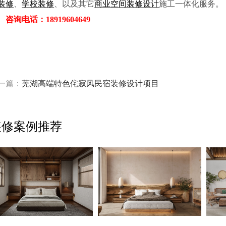
装修
、
学校装修
、以
及其它
商业空间装修设计
施工一体化服务。
咨询电话：18919604649
一篇：
芜湖高端特色侘寂风民宿装修设计项目
装修案例推荐