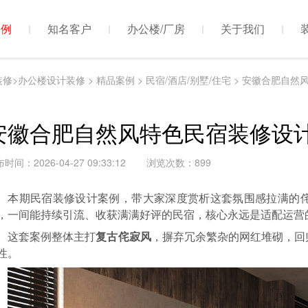
案例
知名客户
办公楼/厂房
关于我们
装修>办公楼设计装修
>
精品案例
>
民宿/酒店/别墅/住宅
> 安徽合肥自然
安徽合肥自然风特色民宿装修设
时间：2026-04-27 09:33:12
浏览次数：
899
本期民宿装修设计案例，带大家深度赏析这套氛围感拉满的
，一间能持续引流、收获满满好评的民宿，核心永远是适配运营
这套案例整体主打
复古侘寂风
，摒弃冗余繁杂的网红堆砌，回
性。