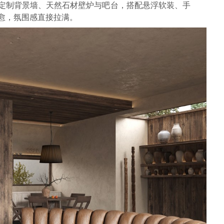
定制背景墙、天然石材壁炉与吧台，搭配悬浮软装、手
愈，氛围感直接拉满。