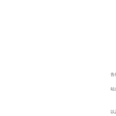
告
站
以