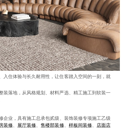
、入住体验与长久耐用性，让住客踏入空间的一刻，就
整装落地，从风格规划、材料严选、精工施工到软装一
。
修企业，具有
施工总承包贰
级、装饰装修专项施工乙级
房装修
、
展厅装修
、
售楼部装修
、
样板间装修
、
店面店